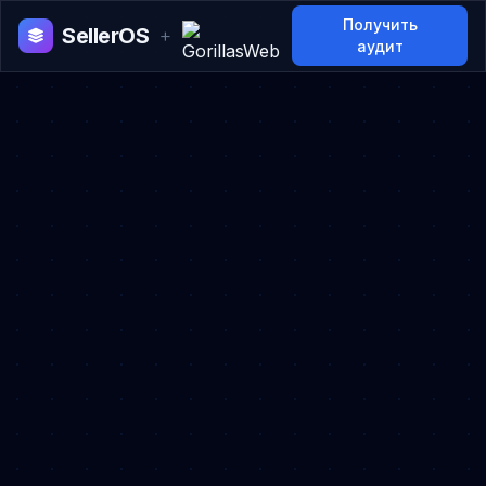
Получить
SellerOS
+
аудит